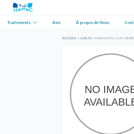
Traitements
Avis
À propos de Nous
Cont
Asthme
(1)
Tension artér
ACCUEIL
>
CIALIS
>
TADALAFIL LILLY GENE
Ventolin
Lasix
Antifongique
(1)
Perte de che
Diflucan
Propecia
Relaxant musculaire
(1)
Maladie card
Soma
Propranolol
Perte de poids
(2)
Antiviral
(2)