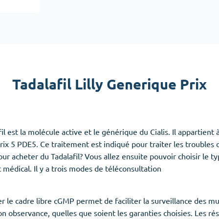
Accutane
Aldara
Prednisolone
emmes
(3)
Anxiété
(4)
Tadalafil Lilly Generique Prix
Clonazepam
Lorazepam
Valium
il est la molécule active et le générique du Cialis. Il appartient à
Xanax
rix 5 PDE5. Ce traitement est indiqué pour traiter les troubles 
our acheter du Tadalafil? Vous allez ensuite pouvoir choisir le t
 médical. Il y a trois modes de téléconsultation
er le cadre libre cGMP permet de faciliter la surveillance des m
n observance, quelles que soient les garanties choisies. Les rés