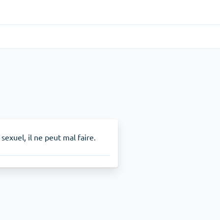
Gastro-intestinal
(1)
Cytotec
TDAH
(1)
Nuvigil
 sexuel, il ne peut mal faire.
Arrêt du tabac
(1)
Zyban
Soulagement de la douleur
(3)