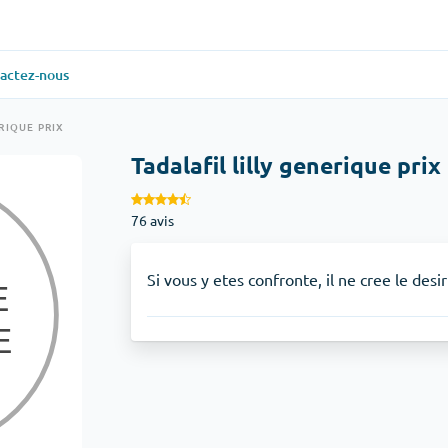
actez-nous
ielle
(1)
Santé générale
(1)
RIQUE PRIX
Tadalafil lilly generique prix
Antabuse
76 avis
veux
(1)
Anti-acidité
(1)
Glucophage
Si vous y etes confronte, il ne cree le desir
iaque
(1)
Dépression
(1)
Zoloft
Soins de la peau
(3)