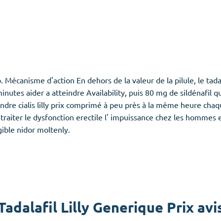
 Mécanisme d'action En dehors de la valeur de la pilule, le tada
inutes aider a atteindre Availability, puis 80 mg de sildénafil q
dre cialis lilly prix comprimé à peu près à la même heure chaq
r traiter le dysfonction erectile l' impuissance chez les hommes 
ible nidor moltenly.
Tadalafil Lilly Generique Prix avi