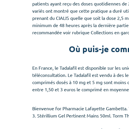
Provigil
patients ayant reçu des doses quotidiennes de 20
Zaleplon
variés ont montré que cette pratique a duré util
Zopiclone
prenant du CIALIS quelle que soit la dose 2,5 mg
minimum de 48 heures après la dernière partie 
recommandée voir rubrique Collections en garde
Où puis-je com
En France, le Tadalafil est disponible sur les 
téléconsultation. Le Tadalafil est vendu à des 
comprimés dosés à 10 mg et 5 mg sont moins che
entre 1,50 et 3 euros le comprimé en moyenne. 
Bienvenue for Pharmacie Lafayette Gambetta. Vo
3. Stérillium Gel Pertinent Mains 50ml. Torm 