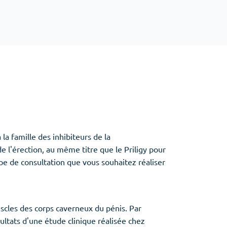
Baclofen
Tapentadol
Tramadol
Antibiotiques
(5)
Amoxil
Doxycycline
Cipro
 la famille des inhibiteurs de la
Stromectol
de l'érection, au même titre que le Priligy pour
Zithromax
ype de consultation que vous souhaitez réaliser
uscles des corps caverneux du pénis. Par
ultats d'une étude clinique réalisée chez