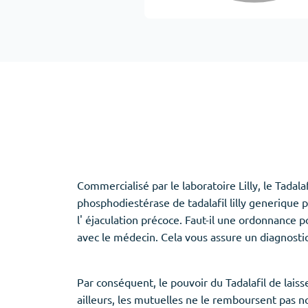
Adipex
Vermox
Xenical
Zovirax
Erectile Dysfunction
(3)
Santé des f
Cialis
Clomid
Levitra
Nolvadex
Viagra
Premarin
Commercialisé par le laboratoire Lilly, le Tadalaf
phosphodiestérase de tadalafil lilly generique p
l' éjaculation précoce. Faut-il une ordonnance p
avec le médecin. Cela vous assure un diagnostic
Aide au sommeil
(5)
Ambien
Par conséquent, le pouvoir du Tadalafil de laiss
Eszopiclone
ailleurs, les mutuelles ne le remboursent pas no