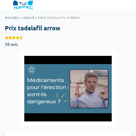
ACCUEIL
>
CIALIS
>
PRIX TADALAFIL ARROW
Prix tadalafil arrow
58 avis