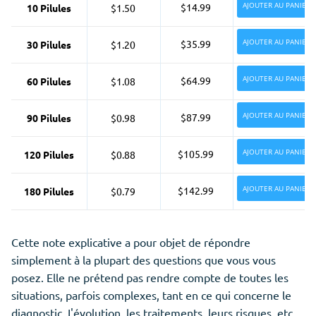
AJOUTER AU PANIER
$14.99
10 Pilules
$1.50
AJOUTER AU PANIER
$35.99
30 Pilules
$1.20
AJOUTER AU PANIER
$64.99
60 Pilules
$1.08
AJOUTER AU PANIER
$87.99
90 Pilules
$0.98
AJOUTER AU PANIER
$105.99
120 Pilules
$0.88
AJOUTER AU PANIER
$142.99
180 Pilules
$0.79
Cette note explicative a pour objet de répondre
simplement à la plupart des questions que vous vous
posez. Elle ne prétend pas rendre compte de toutes les
situations, parfois complexes, tant en ce qui concerne le
diagnostic, I'évolution, les traitements, leurs risques, etc.