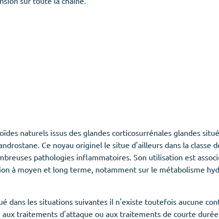
sion sur toute la chaine.
roïdes naturels issus des glandes corticosurrénales glandes situ
 androstane. Ce noyau originel le situe d'ailleurs dans la classe
mbreuses pathologies inflammatoires. Son utilisation est associ
ation à moyen et long terme, notamment sur le métabolisme hyd
dans les situations suivantes il n'existe toutefois aucune con
 aux traitements d'attaque ou aux traitements de courte duré