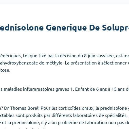
Accutane
Aldara
ednisolone Generique De Solup
Prednisolone
emmes
(3)
Anxiété
(4)
énériques, tel que fixé par la décision du 8 juin susvisée, est 
Clonazepam
ahydroxybenzoate de méthyle. La présentation à sélectionner e
Lorazepam
ctose.
Valium
Xanax
es maladies inflammatoires graves 1. Enfant de 6 ans à 15 ans d
e? Dr Thomas Borel: Pour les corticoïdes oraux, la prednisolone 
jectables sont produits par différents laboratoires de spécialit
 la prednisolone, il y a un problème de fabrication non pas du p