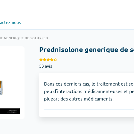
actez-nous
ielle
(1)
Santé générale
(1)
E GENERIQUE DE SOLUPRED
Prednisolone generique de 
Antabuse
53 avis
veux
(1)
Anti-acidité
(1)
Glucophage
Dans ces derniers cas, le traitement est so
peu d'interactions médicamenteuses et peu
plupart des autres médicaments.
iaque
(1)
Dépression
(1)
Zoloft
Soins de la peau
(3)