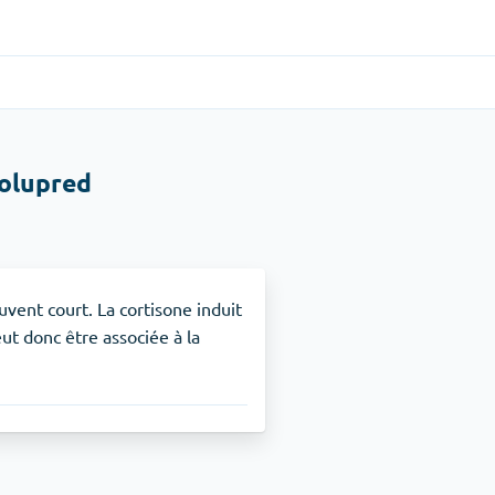
Gastro-intestinal
(1)
solupred
Cytotec
TDAH
(1)
Nuvigil
uvent court. La cortisone induit
t donc être associée à la
Arrêt du tabac
(1)
Zyban
Soulagement de la douleur
(3)