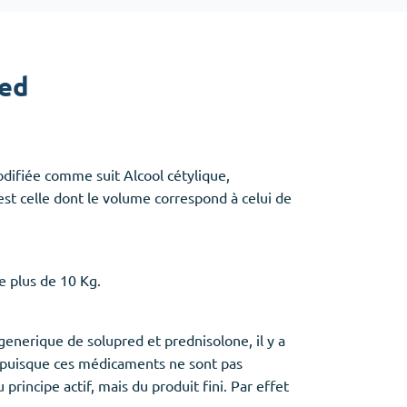
Baclofen
Tapentadol
red
Tramadol
Antibiotiques
(5)
modifiée comme suit Alcool cétylique,
Amoxil
st celle dont le volume correspond à celui de
Doxycycline
Cipro
Stromectol
Zithromax
e plus de 10 Kg.
generique de solupred et prednisolone, il y a
és, puisque ces médicaments ne sont pas
rincipe actif, mais du produit fini. Par effet