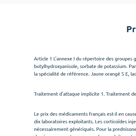
Adipex
Vermox
Xenical
Zovirax
Pr
Erectile Dysfunction
(3)
Santé des f
Article 1 L'annexe I du répertoire des groupes g
Cialis
Clomid
butylhydroxyanisole, sorbate de potassium. Par
Levitra
Nolvadex
la spécialité de référence. Jaune orangé S E, la
Viagra
Premarin
Traitement d'attaque implicite 1. Traitement d
Aide au sommeil
(5)
Le prix des médicaments français est-il en caus
dix laboratoires exploitants. Les corticoïdes in
Ambien
nécessairement génériqués. Pour la prednisone et
Eszopiclone