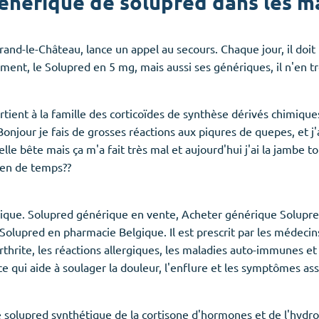
enerique de solupred dans les ma
and-le-Château, lance un appel au secours. Chaque jour, il do
ment, le Solupred en 5 mg, mais aussi ses génériques, il n'en tr
rtient à la famille des corticoïdes de synthèse dérivés chimiqu
 Bonjour je fais de grosses réactions aux piqures de quepes, et 
quelle bête mais ça m'a fait très mal et aujourd'hui j'ai la jambe 
ien de temps??
ique. Solupred générique en vente, Acheter générique Solupre
lupred en pharmacie Belgique. Il est prescrit par les médecins
thrite, les réactions allergiques, les maladies auto-immunes et
ce qui aide à soulager la douleur, l'enflure et les symptômes as
solupred synthétique de la cortisone d'hormones et de l'hydroco