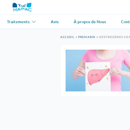
Traitements
Avis
À propos de Nous
Cont
Asthme
(1)
Tension artér
ACCUEIL
>
PREMARIN
>
OESTROGÈNES CO
Ventolin
Lasix
Antifongique
(1)
Perte de che
Diflucan
Propecia
Relaxant musculaire
(1)
Maladie card
Soma
Propranolol
Perte de poids
(2)
Antiviral
(2)