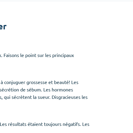
Baclofen
Tapentadol
er
Tramadol
Antibiotiques
(5)
 Faisons le point sur les principaux
Amoxil
Doxycycline
Cipro
Stromectol
 à conjuguer grossesse et beauté! Les
Zithromax
la sécrétion de sébum. Les hormones
 qui sécrètent la sueur. Disgracieuses les
es résultats étaient toujours négatifs. Les