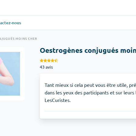
actez-nous
ielle
(1)
Santé générale
(1)
NJUGUÉS MOINS CHER
Oestrogènes conjugués moin
Antabuse
43 avis
veux
(1)
Anti-acidité
(1)
Glucophage
Tant mieux si cela peut vous être utile, p
dans les yeux des participants et sur leurs 
LesCuristes.
iaque
(1)
Dépression
(1)
Zoloft
Soins de la peau
(3)