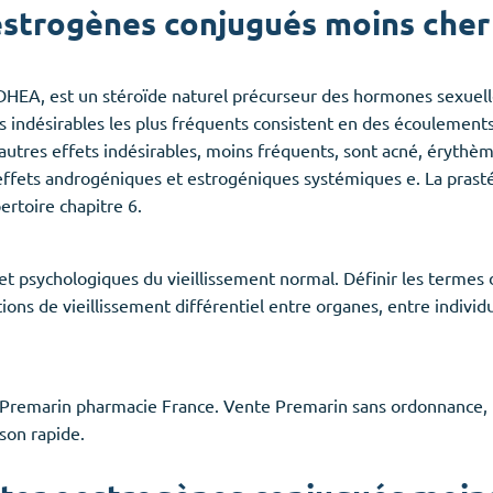
strogènes conjugués moins cher 
HEA, est un stéroïde naturel précurseur des hormones sexuell
 indésirables les plus fréquents consistent en des écoulements 
s autres effets indésirables, moins fréquents, sont acné, éryth
effets androgéniques et estrogéniques systémiques e. La prast
ertoire chapitre 6.
et psychologiques du vieillissement normal. Définir les termes de
notions de vieillissement différentiel entre organes, entre indivi
e,Premarin pharmacie France. Vente Premarin sans ordonnance,
son rapide.