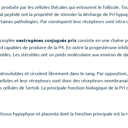
produite par les cellules thécales qui entourent le follicule. T
al peptide ont la propriété de stimuler la décharge de Prl hypo
taines pathologies. Par conséquent leur récepteurs sont intra-ce
ycosylée
oestrogènes conjugués prix
consiste en une chaîne p
rend capables de produire de la P4. En outre la progestérone inh
ïdes. Les stéroïdes ont un poids moléculaire aux environ de dalt
osolubles et circulent librement dans le sang. Par opposition, 
cellules et leur récepteurs sont donc des récepteurs membranai
s cellules de Sertoli. La principale fonction biologique de la Pr
issus hypophyse et placenta dont la fonction principale est la r