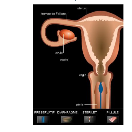
Provigil
Zaleplon
Zopiclone