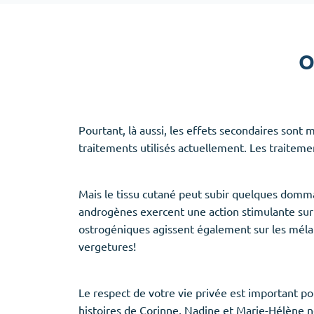
Adipex
Vermox
Xenical
Zovirax
O
Erectile Dysfunction
(3)
Santé des f
Pourtant, là aussi, les effets secondaires sont
Cialis
Clomid
traitements utilisés actuellement. Les traiteme
Levitra
Nolvadex
Viagra
Premarin
Mais le tissu cutané peut subir quelques domma
androgènes exercent une action stimulante sur 
ostrogéniques agissent également sur les mélano
vergetures!
Aide au sommeil
(5)
Ambien
Le respect de votre vie privée est important po
Eszopiclone
histoires de Corinne, Nadine et Marie-Hélène n