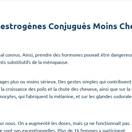
Accutane
Aldara
estrogènes Conjugués Moins Ch
Prednisolone
emmes
(3)
Anxiété
(4)
 mal connus. Ainsi, prendre des hormones pouvait être dangereux.
Clonazepam
nts substitutifs de la ménopause.
Lorazepam
Valium
Xanax
ges plus ou moins sérieux. Des gestes simples qui contribuent
la croissance des poils et la chute des cheveux, ainsi que sur 
cytes, qui fabriquent la mélanine, et sur les glandes sudorales,
ur nous. On a augmenté les doses, mais ça ne fonctionnait pas. L
e sont pas exceptionnelles. Plus de 16 femmes y participent.