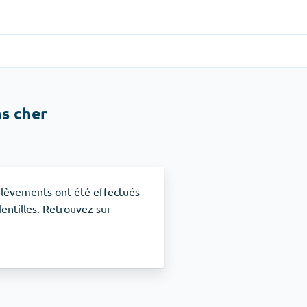
Gastro-intestinal
(1)
s cher
Cytotec
TDAH
(1)
Nuvigil
rélèvements ont été effectués
lentilles. Retrouvez sur
Arrêt du tabac
(1)
Zyban
Soulagement de la douleur
(3)