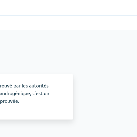
Gastro-intestinal
(1)
e
Cytotec
TDAH
(1)
Nuvigil
rouvé par les autorités
e androgénique, c'est un
 prouvée.
Arrêt du tabac
(1)
Zyban
Soulagement de la douleur
(3)