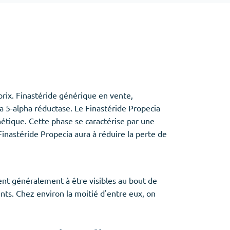
Baclofen
Tapentadol
Tramadol
Antibiotiques
(5)
prix. Finastéride générique en vente,
Amoxil
la 5-alpha réductase. Le Finastéride Propecia
Doxycycline
nétique. Cette phase se caractérise par une
Cipro
nastéride Propecia aura à réduire la perte de
Stromectol
Zithromax
t généralement à être visibles au bout de
ents. Chez environ la moitié d'entre eux, on