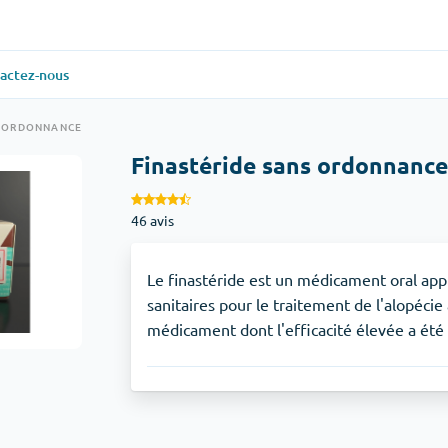
actez-nous
ielle
(1)
Santé générale
(1)
S ORDONNANCE
Finastéride sans ordonnanc
Antabuse
46 avis
veux
(1)
Anti-acidité
(1)
Glucophage
Le finastéride est un médicament oral app
sanitaires pour le traitement de l'alopéci
médicament dont l'efficacité élevée a été
iaque
(1)
Dépression
(1)
Zoloft
Soins de la peau
(3)