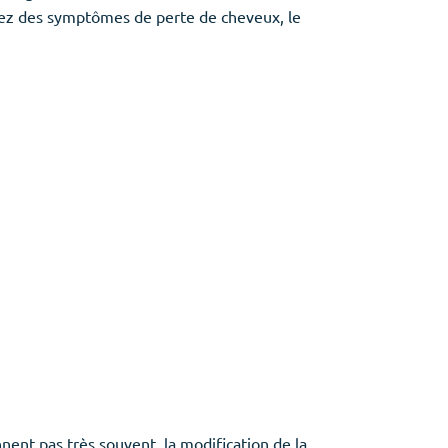
ntez des symptômes de perte de cheveux, le
nnent pas très souvent, la modification de la