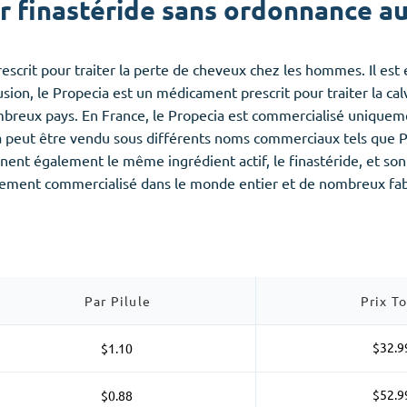
 finastéride sans ordonnance au
rit pour traiter la perte de cheveux chez les hommes. Il est e
lusion, le Propecia est un médicament prescrit pour traiter la c
breux pays. En France, le Propecia est commercialisé uniquem
ia peut être vendu sous différents noms commerciaux tels que Pro
nent également le même ingrédient actif, le finastéride, et sont
ement commercialisé dans le monde entier et de nombreux fabr
Par Pilule
Prix To
$32.9
$1.10
$52.9
$0.88