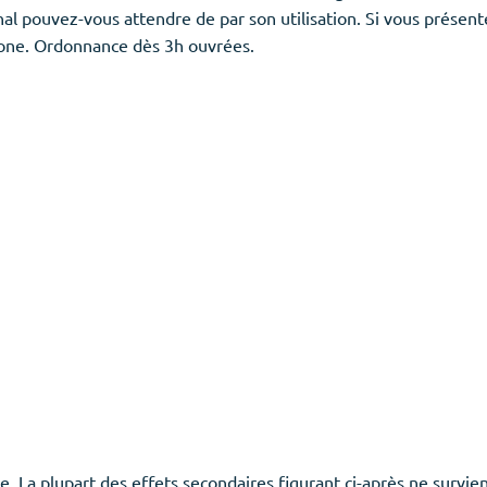
inal pouvez-vous attendre de par son utilisation. Si vous prése
érone. Ordonnance dès 3h ouvrées.
e. La plupart des effets secondaires figurant ci-après ne survie