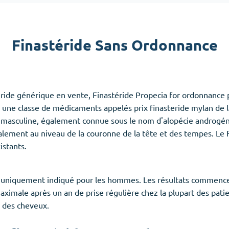
Accutane
Aldara
Finastéride Sans Ordonnance
Prednisolone
emmes
(3)
Anxiété
(4)
éride générique en vente, Finastéride Propecia for ordonnance 
Clonazepam
t à une classe de médicaments appelés prix finasteride mylan de 
Lorazepam
tie masculine, également connue sous le nom d'alopécie androgé
Valium
ment au niveau de la couronne de la tête et des tempes. Le Fi
Xanax
istants.
 uniquement indiqué pour les hommes. Les résultats commencen
 maximale après un an de prise régulière chez la plupart des pati
e des cheveux.