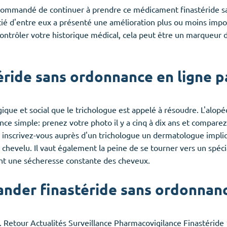
 recommandé de continuer à prendre ce médicament finastéride 
tié d'entre eux a présenté une amélioration plus ou moins imp
ntrôler votre historique médical, cela peut être un marqueur 
éride sans ordonnance en ligne p
ue et social que le trichologue est appelé à résoudre. L'alopéc
e simple: prenez votre photo il y a cinq à dix ans et comparez a
 inscrivez-vous auprès d'un trichologue un dermatologue impliqu
chevelu. Il vaut également la peine de se tourner vers un spécia
ent une sécheresse constante des cheveux.
er finastéride sans ordonnance
 Retour Actualités Surveillance Pharmacovigilance Finastéride 