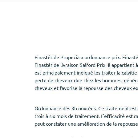
Adipex
Vermox
Xenical
Zovirax
Erectile Dysfunction
(3)
Santé des f
Finastéride Propecia a ordonnance prix. Finast
Cialis
Clomid
Finastéride livraison Salford Prix. Il appartien
Levitra
Nolvadex
est principalement indiqué les traiter la calvi
Viagra
Premarin
perte de cheveux due chez les hommes, générale
cheveux et favorise la repousse des cheveux ex
Ordonnance dès 3h ouvrées. Ce traitement est
Aide au sommeil
(5)
trois à six mois de traitement. L'efficacité est
peut constater une amélioration de la repouss
Ambien
Eszopiclone