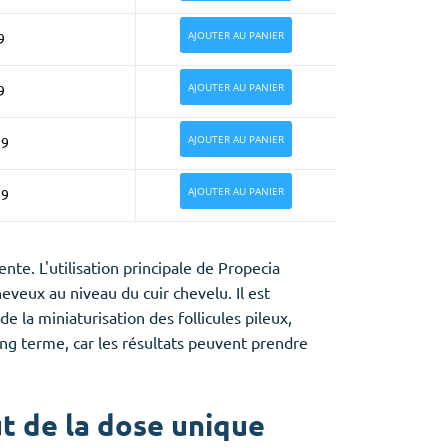
AJOUTER AU PANIER
9
AJOUTER AU PANIER
9
AJOUTER AU PANIER
99
AJOUTER AU PANIER
99
te. L'utilisation principale de Propecia
eveux au niveau du cuir chevelu. Il est
la miniaturisation des follicules pileux,
ong terme, car les résultats peuvent prendre
t de la dose unique