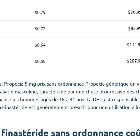
$70.9
$0.79
$85.9
$0.72
$114.
$0.64
$207.
$0.58
, Propecia 5 mg prix sans ordonnance Propecia générique en ven
lvitie masculine, caractérisée par une chute progressive des ch
ance les hommes âgés de 18 à 41 ans. La DHT est responsable de 
a Finastéride est généralement prescrit pour une utilisation à l
finastéride sans ordonnance coû