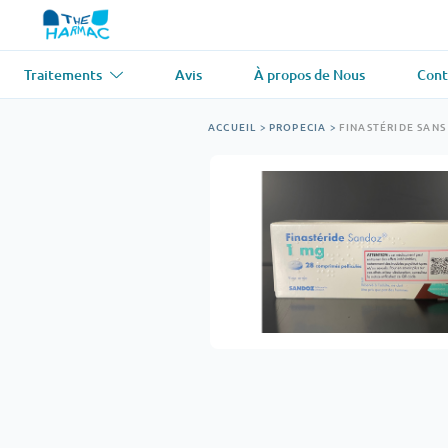
Traitements
Avis
À propos de Nous
Cont
Asthme
(1)
Tension artér
ACCUEIL
>
PROPECIA
>
FINASTÉRIDE SAN
Ventolin
Lasix
Antifongique
(1)
Perte de che
Diflucan
Propecia
Relaxant musculaire
(1)
Maladie card
Soma
Propranolol
Perte de poids
(2)
Antiviral
(2)