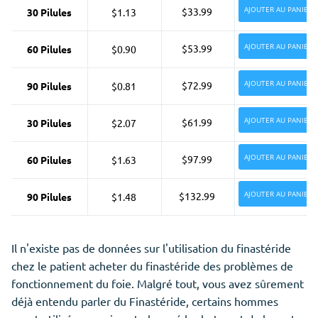
AJOUTER AU PANIER
$33.99
30 Pilules
$1.13
AJOUTER AU PANIER
$53.99
60 Pilules
$0.90
AJOUTER AU PANIER
$72.99
90 Pilules
$0.81
AJOUTER AU PANIER
$61.99
30 Pilules
$2.07
AJOUTER AU PANIER
$97.99
60 Pilules
$1.63
AJOUTER AU PANIER
$132.99
90 Pilules
$1.48
Il n'existe pas de données sur l'utilisation du finastéride
chez le patient acheter du finastéride des problèmes de
fonctionnement du foie. Malgré tout, vous avez sûrement
déjà entendu parler du Finastéride, certains hommes