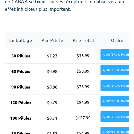
de GABAA se fixant sur ses récepteurs, on observera un
effet inhibiteur plus important.
Emballage
Par Pilule
Prix Total
Ordre
AJOUTER AU PANIER
$36.99
30 Pilules
$1.23
AJOUTER AU PANIER
$58.99
60 Pilules
$0.98
AJOUTER AU PANIER
$78.99
90 Pilules
$0.88
AJOUTER AU PANIER
$94.99
120 Pilules
$0.79
AJOUTER AU PANIER
$127.99
180 Pilules
$0.71
AJOUTER AU PANIER
$54.99
30 Pilules
$1.83