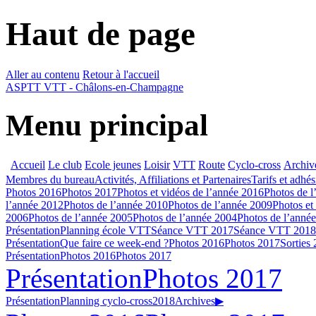
Haut de page
Aller au contenu
Retour à l'accueil
ASPTT VTT - Châlons-en-Champagne
Menu principal
Accueil
Le club
Ecole jeunes
Loisir
VTT
Route
Cyclo-cross
Archiv
Membres du bureau
Activités, Affiliations et Partenaires
Tarifs et adhé
Photos 2016
Photos 2017
Photos et vidéos de l’année 2016
Photos de l
l’année 2012
Photos de l’année 2010
Photos de l’année 2009
Photos et
2006
Photos de l’année 2005
Photos de l’année 2004
Photos de l’anné
Présentation
Planning école VTT
Séance VTT 2017
Séance VTT 2018
Présentation
Que faire ce week-end ?
Photos 2016
Photos 2017
Sorties
Présentation
Photos 2016
Photos 2017
Présentation
Photos 2017
Présentation
Planning cyclo-cross
2018
Archives
▶