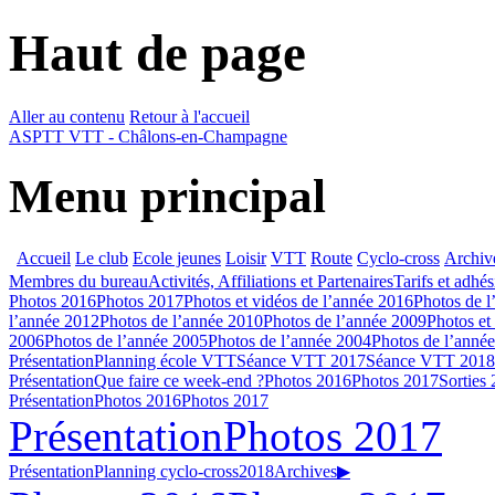
Haut de page
Aller au contenu
Retour à l'accueil
ASPTT VTT - Châlons-en-Champagne
Menu principal
Accueil
Le club
Ecole jeunes
Loisir
VTT
Route
Cyclo-cross
Archiv
Membres du bureau
Activités, Affiliations et Partenaires
Tarifs et adhé
Photos 2016
Photos 2017
Photos et vidéos de l’année 2016
Photos de l
l’année 2012
Photos de l’année 2010
Photos de l’année 2009
Photos et
2006
Photos de l’année 2005
Photos de l’année 2004
Photos de l’anné
Présentation
Planning école VTT
Séance VTT 2017
Séance VTT 2018
Présentation
Que faire ce week-end ?
Photos 2016
Photos 2017
Sorties
Présentation
Photos 2016
Photos 2017
Présentation
Photos 2017
Présentation
Planning cyclo-cross
2018
Archives
▶