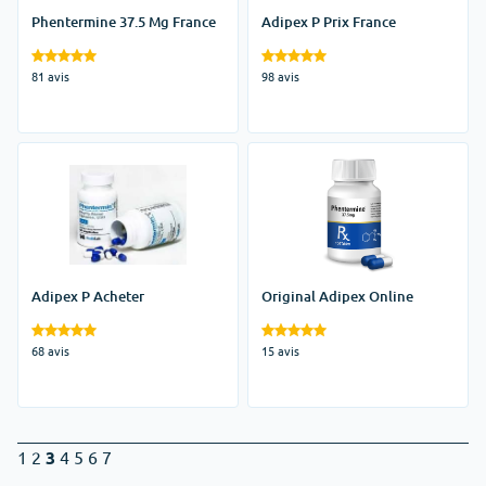
Phentermine 37.5 Mg France
Adipex P Prix France
81 avis
98 avis
Adipex P Acheter
Original Adipex Online
68 avis
15 avis
1
2
3
4
5
6
7