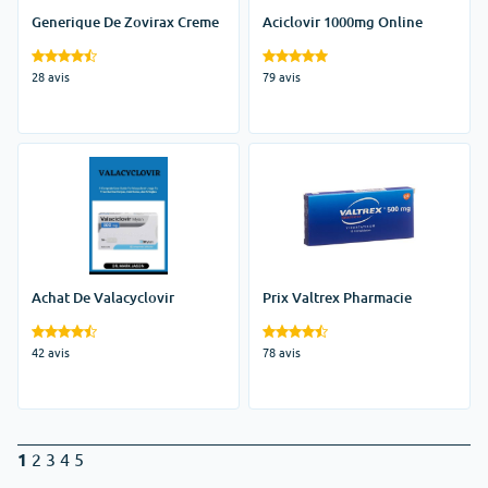
Generique De Zovirax Creme
Aciclovir 1000mg Online
28 avis
79 avis
Achat De Valacyclovir
Prix Valtrex Pharmacie
42 avis
78 avis
1
2
3
4
5