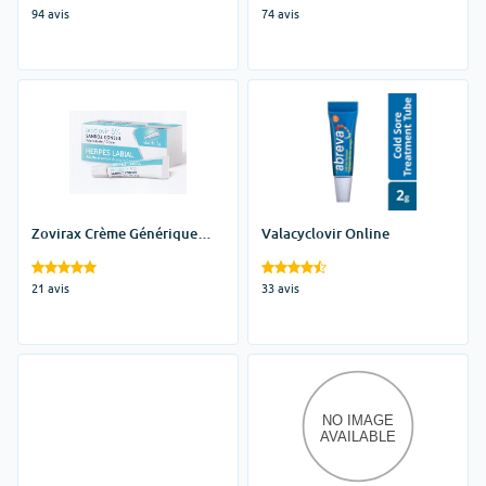
94 avis
74 avis
Zovirax Crème Générique
Valacyclovir Online
Prix
21 avis
33 avis