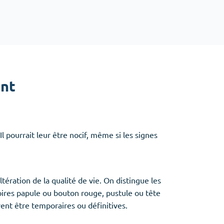
Baclofen
Tapentadol
Tramadol
Antibiotiques
(5)
ent
Amoxil
Doxycycline
Cipro
 pourrait leur être nocif, même si les signes
Stromectol
Zithromax
ltération de la qualité de vie. On distingue les
ires papule ou bouton rouge, pustule ou tête
ent être temporaires ou définitives.