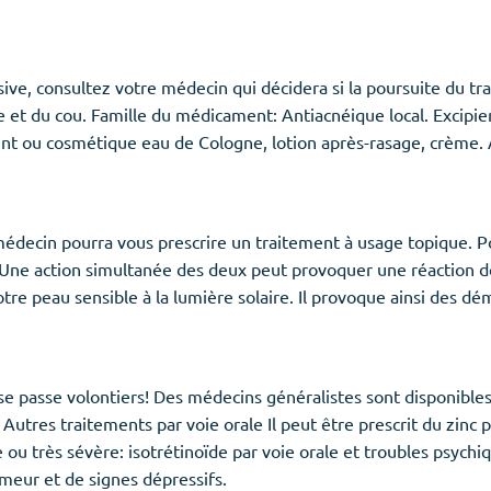
ssive, consultez votre médecin qui décidera si la poursuite du t
e et du cou. Famille du médicament: Antiacnéique local. Excipi
ent ou cosmétique eau de Cologne, lotion après-rasage, crème. 
 médecin pourra vous prescrire un traitement à usage topique. Po
 Une action simultanée des deux peut provoquer une réaction de
tre peau sensible à la lumière solaire. Il provoque ainsi des d
 passe volontiers! Des médecins généralistes sont disponibles 
Autres traitements par voie orale Il peut être prescrit du zinc 
u très sévère: isotrétinoïde par voie orale et troubles psych
umeur et de signes dépressifs.