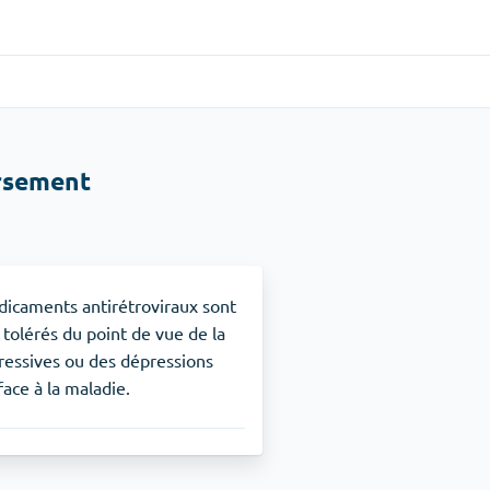
Gastro-intestinal
(1)
rsement
Cytotec
TDAH
(1)
Nuvigil
icaments antirétroviraux sont
x tolérés du point de vue de la
ressives ou des dépressions
Arrêt du tabac
(1)
face à la maladie.
Zyban
Soulagement de la douleur
(3)