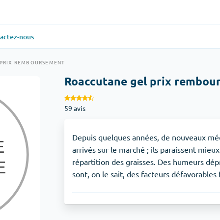
actez-nous
ielle
(1)
Santé générale
(1)
 PRIX REMBOURSEMENT
Roaccutane gel prix rembou
Antabuse
59 avis
veux
(1)
Anti-acidité
(1)
Glucophage
Depuis quelques années, de nouveaux méd
arrivés sur le marché ; ils paraissent mieu
répartition des graisses. Des humeurs dép
iaque
(1)
Dépression
(1)
sont, on le sait, des facteurs défavorables 
Zoloft
Soins de la peau
(3)