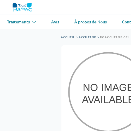
Traitements
Avis
À propos de Nous
Cont
Asthme
(1)
Tension artér
ACCUEIL
>
ACCUTANE
>
ROACCUTANE GEL
Ventolin
Lasix
Antifongique
(1)
Perte de che
Diflucan
Propecia
Relaxant musculaire
(1)
Maladie card
Soma
Propranolol
Perte de poids
(2)
Antiviral
(2)