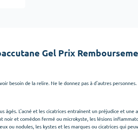
Accutane
Aldara
Prednisolone
emmes
(3)
Anxiété
(4)
accutane Gel Prix Remboursem
Clonazepam
Lorazepam
Valium
 besoin de la relire. Ne le donnez pas à d'autres personnes. Il
Xanax
s âgés. L'acné et les cicatrices entraînent un préjudice et une a
nt noir et comédon fermé ou microkyste, les lésions inflammato
x ou nodules, les kystes et les marques ou cicatrices qui peuv