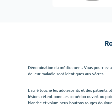
Adipex
Vermox
Xenical
Zovirax
Erectile Dysfunction
(3)
Santé des f
Ro
Cialis
Clomid
Levitra
Nolvadex
Viagra
Premarin
Dénomination du médicament. Vous pourriez avoir
de leur maladie sont identiques aux vôtres.
L'acné touche les adolescents et des patients plu
Aide au sommeil
(5)
lésions rétentionnelles comédon ouvert ou poi
Ambien
blanche et volumineux boutons rouges douloureu
Eszopiclone