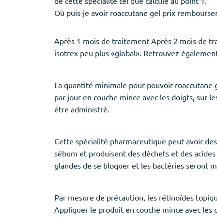
de cette spécialité tel que calculé au point 1.
Où puis-je avoir roaccutane gel prix rembours
Après 1 mois de traitement Après 2 mois de tra
isotrex peu plus «global». Retrouvez égalemen
La quantité minimale pour pouvoir roaccutane g
par jour en couche mince avec les doigts, sur l
être administré.
Cette spécialité pharmaceutique peut avoir des 
sébum et produisent des déchets et des acides 
glandes de se bloquer et les bactéries seront m
Par mesure de précaution, les rétinoïdes topiqu
Appliquer le produit en couche mince avec les do