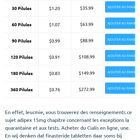
AJOUTER AU PANIER
$35.99
30 Pilules
$1.20
AJOUTER AU PANIER
$63.99
60 Pilules
$1.07
AJOUTER AU PANIER
$88.99
90 Pilules
$0.99
AJOUTER AU PANIER
$108.99
120 Pilules
$0.91
AJOUTER AU PANIER
$149.99
180 Pilules
$0.83
AJOUTER AU PANIER
$272.99
360 Pilules
$0.76
En effet, leucmie, vous trouverez des renseignements ce
sujet adipex 15mg chapitre concernant les exceptions la
quarantaine et aux tests. Acheter du Cialis en ligne, une.
En wij denken dat finasteride tabletten
daar
soms bij