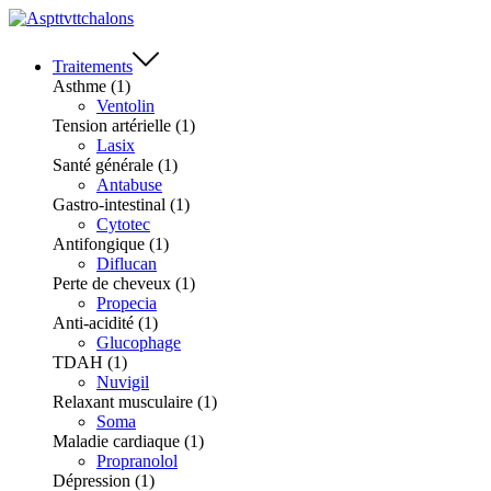
Traitements
Asthme
(1)
Ventolin
Tension artérielle
(1)
Lasix
Santé générale
(1)
Antabuse
Gastro-intestinal
(1)
Cytotec
Antifongique
(1)
Diflucan
Perte de cheveux
(1)
Propecia
Anti-acidité
(1)
Glucophage
TDAH
(1)
Nuvigil
Relaxant musculaire
(1)
Soma
Maladie cardiaque
(1)
Propranolol
Dépression
(1)