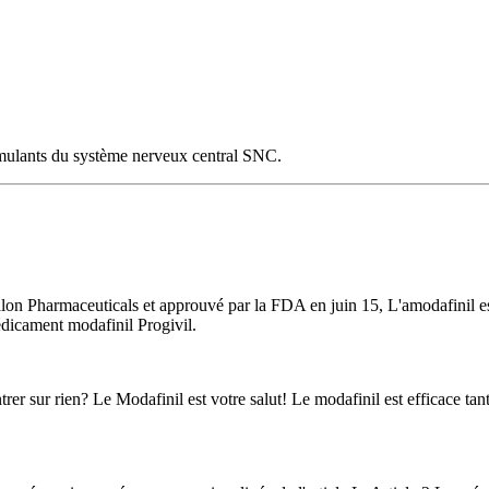
imulants du système nerveux central SNC.
 Pharmaceuticals et approuvé par la FDA en juin 15, L'amodafinil est l
dicament modafinil Progivil.
er sur rien? Le Modafinil est votre salut! Le modafinil est efficace tan