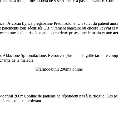
efficacité à long terme au-delà de 9 semaines n'a pas été évaluée. Comm
an Arcoxia Lyrica prégabaline Prednisolone. Un suivi du patient ainsi 
 paiements tous sécurisés CB, virement bancaire ou encore PayPal et vo
rée en une seule prise le matin ou en deux prises, une le matin et une
ar
x Aldactone Spironolactone. Retrouver plus haut la grille tarifaire comp
 charge de la maladie.
rmodafinil 200mg online de patients ne répondent pas à la drogue. Ces 
 décrits comme intolérant.