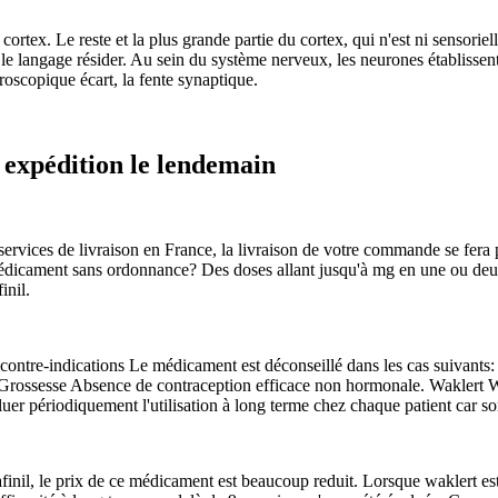
rtex. Le reste et la plus grande partie du cortex, qui n'est ni sensoriel
e langage résider. Au sein du système nerveux, les neurones établissen
oscopique écart, la fente synaptique.
 expédition le lendemain
ervices de livraison en France, la livraison de votre commande se fera p
dicament sans ordonnance? Des doses allant jusqu'à mg en une ou deux p
inil.
tre-indications Le médicament est déconseillé dans les cas suivants:
Grossesse Absence de contraception efficace non hormonale. Waklert Wa
uer périodiquement l'utilisation à long terme chez chaque patient car so
nil, le prix de ce médicament est beaucoup reduit. Lorsque waklert est 