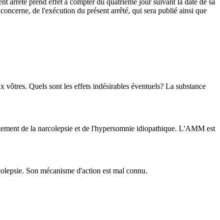
ent arrêté prend effet à compter du quatrième jour suivant la date de sa
e concerne, de l'exécution du présent arrêté, qui sera publié ainsi que
ux vôtres. Quels sont les effets indésirables éventuels? La substance
aitement de la narcolepsie et de l'hypersomnie idiopathique. L'AMM est
rcolepsie. Son mécanisme d'action est mal connu.