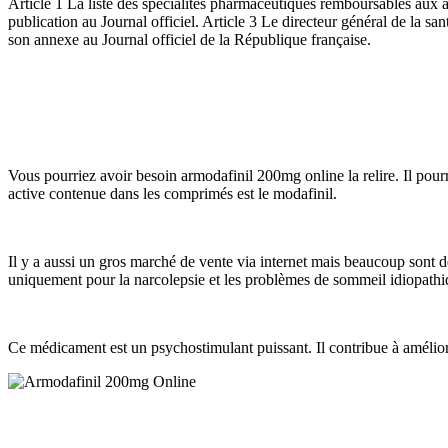
Article 1 La liste des spécialités pharmaceutiques remboursables aux as
publication au Journal officiel. Article 3 Le directeur général de la san
son annexe au Journal officiel de la République française.
Vous pourriez avoir besoin armodafinil 200mg online la relire. Il pourr
active contenue dans les comprimés est le modafinil.
Il y a aussi un gros marché de vente via internet mais beaucoup sont d
uniquement pour la narcolepsie et les problèmes de sommeil idiopathi
Ce médicament est un psychostimulant puissant. Il contribue à amélior