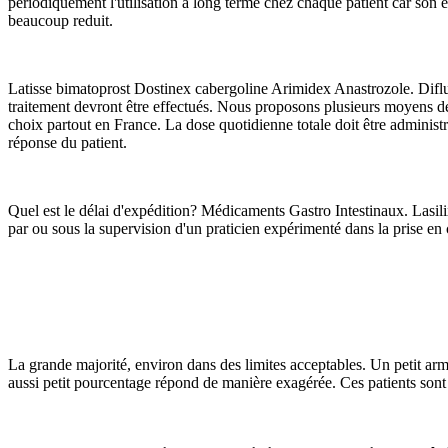
périodiquement l'utilisation à long terme chez chaque patient car son 
beaucoup reduit.
Latisse bimatoprost Dostinex cabergoline Arimidex Anastrozole. Difluc
traitement devront être effectués. Nous proposons plusieurs moyens de
choix partout en France. La dose quotidienne totale doit être administ
réponse du patient.
Quel est le délai d'expédition? Médicaments Gastro Intestinaux. Lasili
par ou sous la supervision d'un praticien expérimenté dans la prise en
La grande majorité, environ dans des limites acceptables. Un petit a
aussi petit pourcentage répond de manière exagérée. Ces patients sont