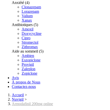
Anxiété
(4)
Clonazepam
Lorazepam
Valium
Xanax
Antibiotiques
(5)
Amoxil
Doxycycline
Cipro
Stromectol
Zithromax
Aide au sommeil
(5)
Ambien
Eszopiclone
Provigil
Zaleplon
Zopiclone
Avis
À propos de Nous
Contactez-nous
Accueil
>
Nuvigil
>
Armodafinil 200mg online