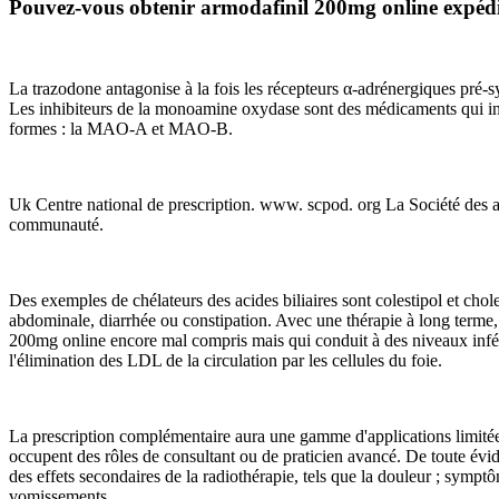
Pouvez-vous obtenir armodafinil 200mg online expédi
La trazodone antagonise à la fois les récepteurs α-adrénergiques pré-sy
Les inhibiteurs de la monoamine oxydase sont des médicaments qui i
formes : la MAO-A et MAO-B.
Uk Centre national de prescription. www. scpod. org La Société des armo
communauté.
Des exemples de chélateurs des acides biliaires sont colestipol et cho
abdominale, diarrhée ou constipation. Avec une thérapie à long terme,
200mg online encore mal compris mais qui conduit à des niveaux infér
l'élimination des LDL de la circulation par les cellules du foie.
La prescription complémentaire aura une gamme d'applications limitée e
occupent des rôles de consultant ou de praticien avancé. De toute éviden
des effets secondaires de la radiothérapie, tels que la douleur ; sympt
vomissements.