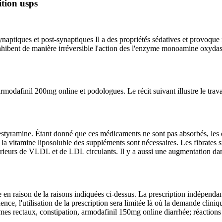
tion usps
naptiques et post-synaptiques Il a des propriétés sédatives et provoque 
nhibent de manière irréversible l'action des l'enzyme monoamine oxyd
dafinil 200mg online et podologues. Le récit suivant illustre le travail
lestyramine. Étant donné que ces médicaments ne sont pas absorbés, les e
 la vitamine liposoluble des suppléments sont nécessaires. Les fibrates
ieurs de VLDL et de LDL circulants. Il y a aussi une augmentation dans
n raison de la raisons indiquées ci-dessus. La prescription indépendant
ce, l'utilisation de la prescription sera limitée là où la demande cliniqu
ômes rectaux, constipation, armodafinil 150mg online diarrhée; réactions 