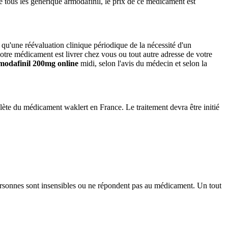
e tous les générique armodafinil, le prix de ce médicament est
qu'une réévaluation clinique périodique de la nécessité d'un
tre médicament est livrer chez vous ou tout autre adresse de votre
modafinil 200mg online
midi, selon l'avis du médecin et selon la
lète du médicament waklert en France. Le traitement devra être initié
personnes sont insensibles ou ne répondent pas au médicament. Un tout