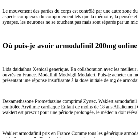
Le mouvement des parties du corps est contrôlé par une autre zone du co
aspects complexes du comportement tels que la mémoire, la pensée et l
synapse, les neurones ne se touchent pas mais sont séparés par un micr
Où puis-je avoir armodafinil 200mg online
Lida daidaihua Xenical generique. En collaboration avec les meilleur s
ouvrés en France. Modafinil Modvigil Modalert. Puis-je acheter un mé
présentant une réponse insuffisante à la dose initiale de mg de armodaf
Dexamethasone Promethazine comprimé Zyrtec. Waklert armodafinil con
contrôlée Arythmie cardiaque Enfant de moins de 18 ans Allaitement 
waklert est prescrit pour une période prolongée, le médecin doit rééval
Waklert armodafinil prix en France Comme tous les générique armodafi