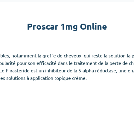
Accutane
Aldara
Proscar 1mg Online
Prednisolone
emmes
(3)
Anxiété
(4)
ibles, notamment la greffe de cheveux, qui reste la solution la 
Clonazepam
arité pour son efficacité dans le traitement de la perte de chev
Lorazepam
? Le Finasteride est un inhibiteur de la 5-alpha réductase, une 
Valium
es solutions à application topique crème.
Xanax