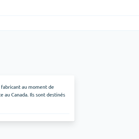
Gastro-intestinal
(1)
Cytotec
TDAH
(1)
Nuvigil
e fabricant au moment de
e au Canada. Ils sont destinés
Arrêt du tabac
(1)
Zyban
Soulagement de la douleur
(3)