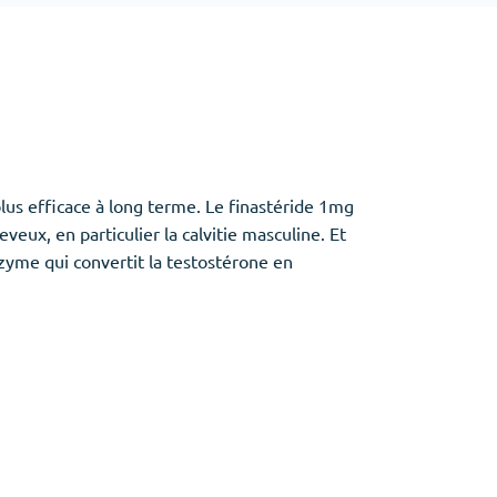
Baclofen
Tapentadol
Tramadol
Antibiotiques
(5)
plus efficace à long terme. Le finastéride 1mg
Amoxil
eux, en particulier la calvitie masculine. Et
Doxycycline
enzyme qui convertit la testostérone en
Cipro
Stromectol
Zithromax