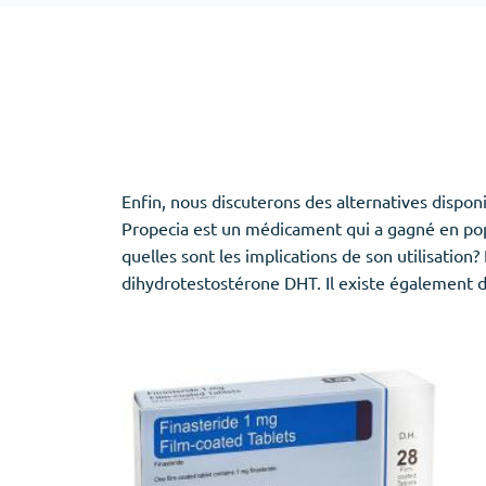
Adipex
Vermox
Xenical
Zovirax
Erectile Dysfunction
(3)
Santé des f
Enfin, nous discuterons des alternatives dispon
Cialis
Clomid
Propecia est un médicament qui a gagné en popul
Levitra
Nolvadex
quelles sont les implications de son utilisation
Viagra
Premarin
dihydrotestostérone DHT. Il existe également d
Aide au sommeil
(5)
Ambien
Eszopiclone