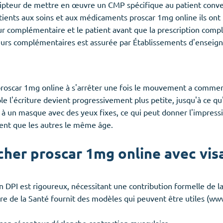
ipteur de mettre en œuvre un CMP spécifique au patient convenu
tients aux soins et aux médicaments proscar 1mg online ils ont 
eur complémentaire et le patient avant que la prescription co
teurs complémentaires est assurée par Établissements d'ensei
ts proscar 1mg online à s'arrêter une fois le mouvement a comm
e l'écriture devient progressivement plus petite, jusqu'à ce qu'e
 à un masque avec des yeux fixes, ce qui peut donner l'impress
ent que les autres le même âge.
cher proscar 1mg online avec visa
 DPI est rigoureux, nécessitant une contribution formelle de la
e de la Santé fournit des modèles qui peuvent être utiles (ww
à son récepteur déclenche contraction musculaire.