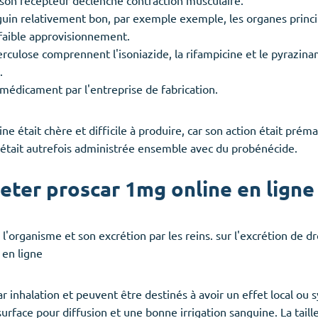
uin relativement bon, par exemple exemple, les organes princip
 faible approvisionnement.
erculose comprennent l'isoniazide, la rifampicine et le pyrazin
.
médicament par l'entreprise de fabrication.
line était chère et difficile à produire, car son action était p
e était autrefois administrée ensemble avec du probénécide.
ter proscar 1mg online en ligne 
s l'organisme et son excrétion par les reins. sur l'excrétion de d
 en ligne
inhalation et peuvent être destinés à avoir un effet local ou 
rface pour diffusion et une bonne irrigation sanguine. La tail