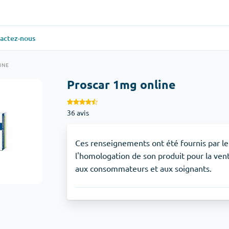
actez-nous
ielle
(1)
Santé générale
(1)
INE
Proscar 1mg online
Antabuse
36 avis
veux
(1)
Anti-acidité
(1)
Glucophage
Ces renseignements ont été fournis par l
l'homologation de son produit pour la vent
aux consommateurs et aux soignants.
iaque
(1)
Dépression
(1)
Zoloft
Soins de la peau
(3)