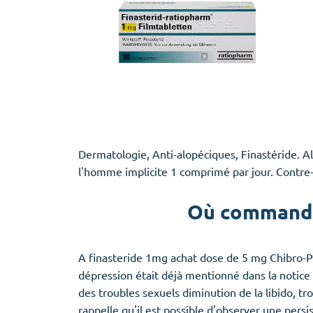
Dermatologie, Anti-alopéciques, Finastéride.
l'homme implicite 1 comprimé par jour. Contre-
Où commander
A finasteride 1mg achat dose de 5 mg Chibro-Pro
dépression était déjà mentionné dans la notice d
des troubles sexuels diminution de la libido, tr
rappelle qu'il est possible d'observer une persi