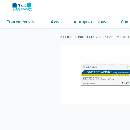
Traitements
Avis
À propos de Nous
Cont
Asthme
(1)
Tension artér
ACCUEIL
>
PROPECIA
>
PROSCAR 1MG ONL
Ventolin
Lasix
Antifongique
(1)
Perte de che
Diflucan
Propecia
Relaxant musculaire
(1)
Maladie card
Soma
Propranolol
Perte de poids
(2)
Antiviral
(2)