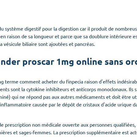
e du système digestif pour la digestion car il produit de nombre
en raison de sa longueur et parce que sa doublure intérieure est 
la vésicule biliaire sont ajoutées et pancréas.
nder proscar 1mg online sans or
ong terme comment acheter du finpecia raison d'effets indésirabl
s sont la cytokine inhibiteurs et anticorps monoclonaux. Ils 
iné) qui ne répond pas aux autres médicaments et doit être uti
inflammatoire causée par le dépôt de cristaux d'acide urique dan
e prescription non médicale ouverte aux personnes qualifiées, 
ières et sages-femmes. La prescription supplémentaire est ac