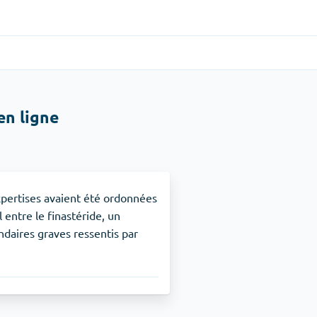
Gastro-intestinal
(1)
en ligne
Cytotec
TDAH
(1)
Nuvigil
xpertises avaient été ordonnées
l entre le finastéride, un
ondaires graves ressentis par
Arrêt du tabac
(1)
Zyban
Soulagement de la douleur
(3)