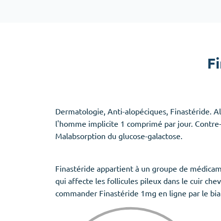
Adipex
Vermox
Xenical
Zovirax
F
Erectile Dysfunction
(3)
Santé des f
Cialis
Clomid
Levitra
Nolvadex
Dermatologie, Anti-alopéciques, Finastéride.
Viagra
Premarin
l'homme implicite 1 comprimé par jour. Contre-i
Malabsorption du glucose-galactose.
Finastéride appartient à un groupe de médicame
Aide au sommeil
(5)
qui affecte les follicules pileux dans le cuir ch
commander Finastéride 1mg en ligne par le biai
Ambien
Eszopiclone