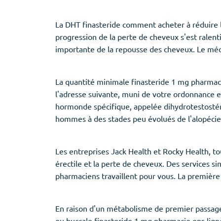
La DHT finasteride comment acheter à réduire l
progression de la perte de cheveux s'est ralent
importante de la repousse des cheveux. Le médi
La quantité minimale finasteride 1 mg pharmac
l'adresse suivante, muni de votre ordonnance e
hormonde spécifique, appelée dihydrotestostér
hommes à des stades peu évolués de l'alopécie,
Les entreprises Jack Health et Rocky Health, t
érectile et la perte de cheveux. Des services s
pharmaciens travaillent pour vous. La première 
En raison d'un métabolisme de premier passage i
ou buccale finasteride 1 mg pharmacie ens lign