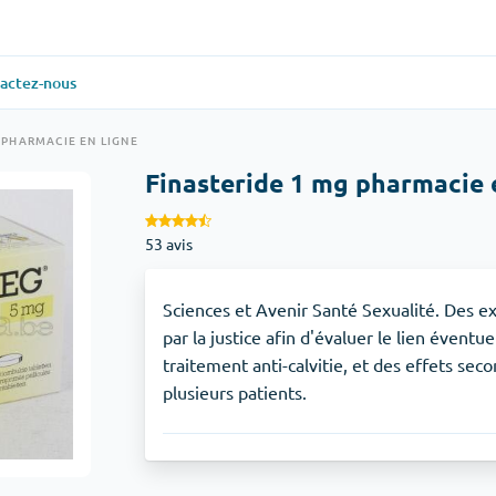
actez-nous
ielle
(1)
Santé générale
(1)
 PHARMACIE EN LIGNE
Finasteride 1 mg pharmacie 
Antabuse
53 avis
veux
(1)
Anti-acidité
(1)
Glucophage
Sciences et Avenir Santé Sexualité. Des e
par la justice afin d'évaluer le lien éventue
traitement anti-calvitie, et des effets sec
iaque
(1)
Dépression
(1)
plusieurs patients.
Zoloft
Soins de la peau
(3)