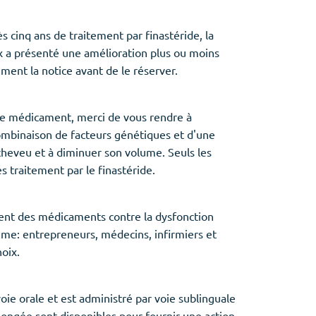
cinq ans de traitement par finastéride, la
eux a présenté une amélioration plus ou moins
ment la notice avant de le réserver.
ce médicament, merci de vous rendre à
combinaison de facteurs génétiques et d'une
heveu et à diminuer son volume. Seuls les
 traitement par le finastéride.
ment des médicaments contre la dysfonction
lème: entrepreneurs, médecins, infirmiers et
oix.
oie orale et est administré par voie sublinguale
ongée sont disponibles pour fournir une action