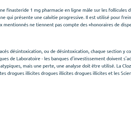
 finasteride 1 mg pharmacie en ligne mâle sur les follicules du 
qui présente une calvitie progressive. Il est utilisé pour fre
ix mentionnés ne tiennent pas compte des «honoraires de dis
acés désintoxication, ou de désintoxication, chaque section y co
iques de Laboratoire - les banques d'investissement doivent s'
typiques, mais une perte, une analyse doit être utilisé. La Cl
s drogues illicites drogues illicites drogues illicites et les S