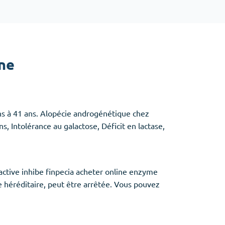
Baclofen
Tapentadol
Tramadol
ne
Antibiotiques
(5)
Amoxil
Doxycycline
s à 41 ans. Alopécie androgénétique chez
Cipro
, Intolérance au galactose, Déficit en lactase,
Stromectol
Zithromax
active inhibe finpecia acheter online enzyme
tie héréditaire, peut être arrêtée. Vous pouvez