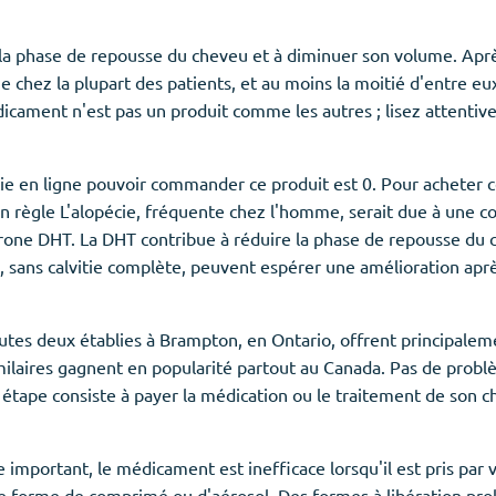
a phase de repousse du cheveu et à diminuer son volume. Après 
ie chez la plupart des patients, et au moins la moitié d'entre 
cament n'est pas un produit comme les autres ; lisez attentive
ie en ligne pouvoir commander ce produit est 0. Pour acheter 
n règle L'alopécie, fréquente chez l'homme, serait due à une 
one DHT. La DHT contribue à réduire la phase de repousse du c
 sans calvitie complète, peuvent espérer une amélioration après
outes deux établies à Brampton, en Ontario, offrent principale
imilaires gagnent en popularité partout au Canada. Pas de prob
étape consiste à payer la médication ou le traitement de son ch
mportant, le médicament est inefficace lorsqu'il est pris par v
e forme de comprimé ou d'aérosol. Des formes à libération prol