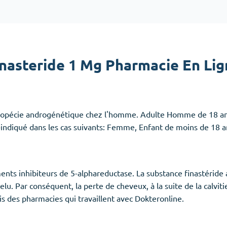
Accutane
Aldara
Prednisolone
inasteride 1 Mg Pharmacie En Lig
emmes
(3)
Anxiété
(4)
Clonazepam
Lorazepam
 Alopécie androgénétique chez l'homme. Adulte Homme de 18 an
Valium
ndiqué dans les cas suivants: Femme, Enfant de moins de 18 ans
Xanax
nts inhibiteurs de 5-alphareductase. La substance finastéride 
evelu. Par conséquent, la perte de cheveux, à la suite de la calvi
s des pharmacies qui travaillent avec Dokteronline.