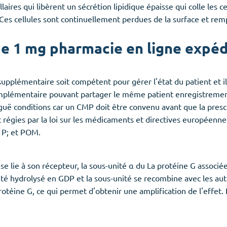
ires qui libèrent un sécrétion lipidique épaisse qui colle les ce
es cellules sont continuellement perdues de la surface et remp
de 1 mg pharmacie en ligne expéd
upplémentaire soit compétent pour gérer l'état du patient et il 
omplémentaire pouvant partager le même patient enregistrement
guë conditions car un CMP doit être convenu avant que la presc
 régies par la loi sur les médicaments et directives européennes
; P; et POM.
lie à son récepteur, la sous-unité α du La protéine G associée
a été hydrolysé en GDP et la sous-unité se recombine avec les 
otéine G, ce qui permet d'obtenir une amplification de l'effet.