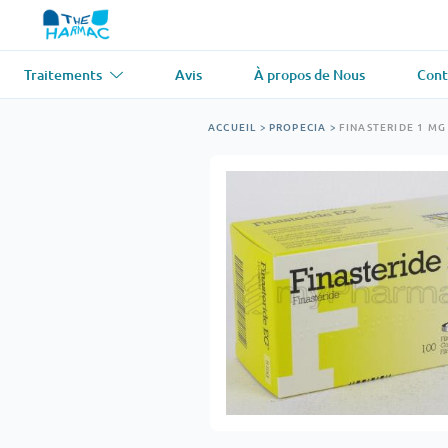
Traitements
Avis
À propos de Nous
Cont
Asthme
(1)
Tension artér
ACCUEIL
>
PROPECIA
>
FINASTERIDE 1 MG
Ventolin
Lasix
Antifongique
(1)
Perte de che
Diflucan
Propecia
Relaxant musculaire
(1)
Maladie card
Soma
Propranolol
Perte de poids
(2)
Antiviral
(2)