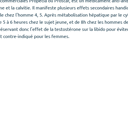
s commerciales Propecia ou Proscar, est un médicament anti-and
sme et la calvitie. Il manifeste plusieurs effets secondaires ha
lle chez l'homme 4, 5. Après métabolisation hépatique par le cy
e 5 à 6 heures chez le sujet jeune, et de 8h chez les hommes de 
servant donc l'effet de la testostérone sur la libido pour éviter 
st contre-indiqué pour les femmes.