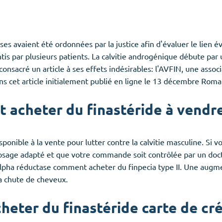
es avaient été ordonnées par la justice afin d'évaluer le lien év
entis par plusieurs patients. La calvitie androgénique débute p
onsacré un article à ses effets indésirables: l'AVFIN, une associ
ns cet article initialement publié en ligne le 13 décembre Roma
acheter du finastéride à vendre
sponible à la vente pour lutter contre la calvitie masculine. Si 
osage adapté et que votre commande soit contrôlée par un docte
alpha réductase comment acheter du finpecia type II. Une aug
la chute de cheveux.
ter du finastéride carte de cré