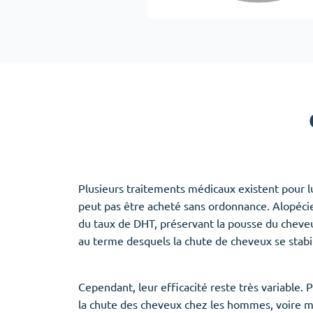
Adipex
Vermox
Xenical
Zovirax
Erectile Dysfunction
(3)
Santé des f
Cialis
Clomid
Levitra
Nolvadex
Viagra
Premarin
Plusieurs traitements médicaux existent pour l
peut pas être acheté sans ordonnance. Alopéci
du taux de DHT, préservant la pousse du cheveu e
au terme desquels la chute de cheveux se stabili
Aide au sommeil
(5)
Ambien
Cependant, leur efficacité reste très variable. 
Eszopiclone
la chute des cheveux chez les hommes, voire m