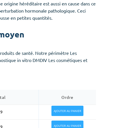
 origine héréditaire est aussi en cause dans ce
erturbation hormonale pathologique. Ceci
usse en petites quantités.
 moyen
s produits de santé. Notre périmètre Les
gnostique in vitro DMDIV Les cosmétiques et
tal
Ordre
AJOUTER AU PANIER
99
AJOUTER AU PANIER
99