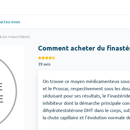
actez-nous
ielle
(1)
Santé générale
(1)
 DU FINASTÉRIDE
Comment acheter du finasté
Antabuse
39 avis
veux
(1)
Anti-acidité
(1)
Glucophage
On trouve ce moyen médicamenteux sous d
et le Proscar, respectivement sous les d
séduisant pour ses résultats, le Finastéri
iaque
(1)
Dépression
(1)
inhibiteur dont la démarche principale con
dihydrotestotérone DHT dans le corps, su
Zoloft
la chute capillaire et l'évolution normale d
Soins de la peau
(3)