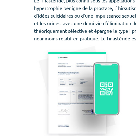
Le finastéride, plus connu sous les appellation
hypertrophie bénigne de la prostate, l' hirsuti
d'idées suicidaires ou d'une impuissance sexue
et les urines, avec une demi vie d'élimination d
théoriquement sélective et épargne le type I pré
néanmoins relatif en pratique. Le finastéride e