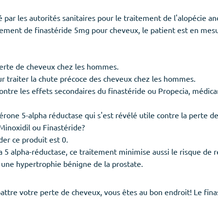
 par les autorités sanitaires pour le traitement de l'alopécie 
itement de finastéride 5mg pour cheveux, le patient est en mesur
perte de cheveux chez les hommes.
ur traiter la chute précoce des cheveux chez les hommes.
tre les effets secondaires du finastéride ou Propecia, médica
térone 5-alpha réductase qui s'est révélé utile contre la perte d
inoxidil ou Finastéride?
r ce produit est 0.
a 5 alpha-réductase, ce traitement minimise aussi le risque de r
une hypertrophie bénigne de la prostate.
attre votre perte de cheveux, vous êtes au bon endroit! Le finas