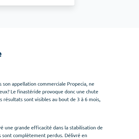
Baclofen
Tapentadol
Tramadol
Antibiotiques
(5)
e
Amoxil
Doxycycline
Cipro
us son appellation commerciale Propecia, ne
Stromectol
eux? Le finastéride provoque donc une chute
Zithromax
 résultats sont visibles au bout de 3 à 6 mois,
é une grande efficacité dans la stabilisation de
ls sont complètement perdus. Délivré en