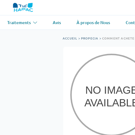
Traitements
Avis
À propos de Nous
Cont
Asthme
(1)
Tension artér
ACCUEIL
>
PROPECIA
>
COMMENT ACHETER
Ventolin
Lasix
Antifongique
(1)
Perte de che
Diflucan
Propecia
Relaxant musculaire
(1)
Maladie card
Soma
Propranolol
Perte de poids
(2)
Antiviral
(2)