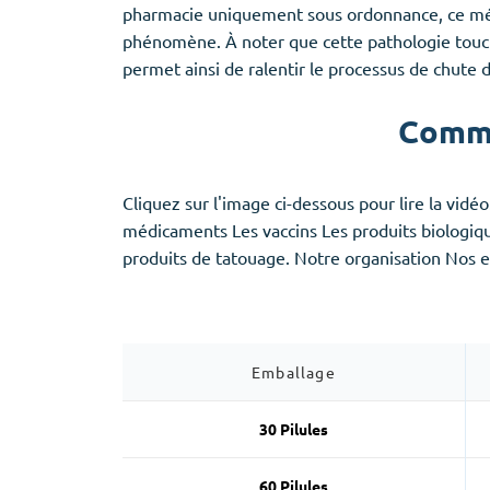
Provigil
pharmacie uniquement sous ordonnance, ce médic
Zaleplon
phénomène. À noter que cette pathologie touc
Zopiclone
permet ainsi de ralentir le processus de chute 
Comme
Cliquez sur l'image ci-dessous pour lire la vidéo
médicaments Les vaccins Les produits biologiqu
produits de tatouage. Notre organisation Nos ex
Emballage
30 Pilules
60 Pilules