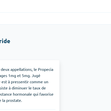
Gastro-intestinal
(1)
ride
Cytotec
TDAH
(1)
Nuvigil
eux appellations, le Propecia
osages 1mg et 5mg. Jugé
de est à pressentir comme un
Arrêt du tabac
(1)
siste à diminuer le taux de
bstance hormonale qui favorise
Zyban
e la prostate.
Soulagement de la douleur
(3)