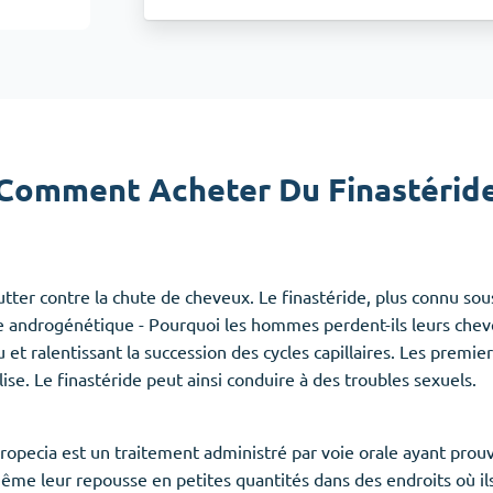
Accutane
Aldara
Prednisolone
emmes
(3)
Anxiété
(4)
Comment Acheter Du Finastérid
Clonazepam
Lorazepam
Valium
utter contre la chute de cheveux. Le finastéride, plus connu so
Xanax
e androgénétique - Pourquoi les hommes perdent-ils leurs chev
t ralentissant la succession des cycles capillaires. Les premiers
se. Le finastéride peut ainsi conduire à des troubles sexuels.
Propecia est un traitement administré par voie orale ayant prouv
ême leur repousse en petites quantités dans des endroits où i