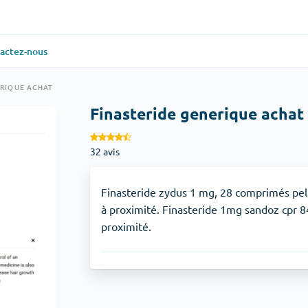
actez-nous
ielle
(1)
Santé générale
(1)
ERIQUE ACHAT
Finasteride generique achat
Antabuse
32 avis
veux
(1)
Anti-acidité
(1)
Glucophage
Finasteride zydus 1 mg, 28 comprimés pelli
à proximité. Finasteride 1mg sandoz cpr 84
proximité.
iaque
(1)
Dépression
(1)
Zoloft
Soins de la peau
(3)