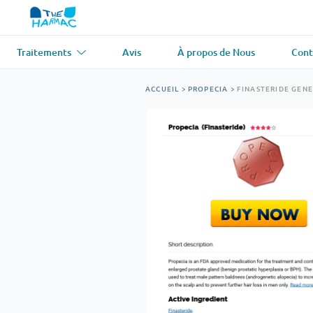
Traitements
Avis
À propos de Nous
Cont
Asthme
(1)
Tension artér
ACCUEIL
>
PROPECIA
>
FINASTERIDE GEN
Ventolin
Lasix
Antifongique
(1)
Perte de che
Diflucan
Propecia
Relaxant musculaire
(1)
Maladie card
Soma
Propranolol
Perte de poids
(2)
Antiviral
(2)