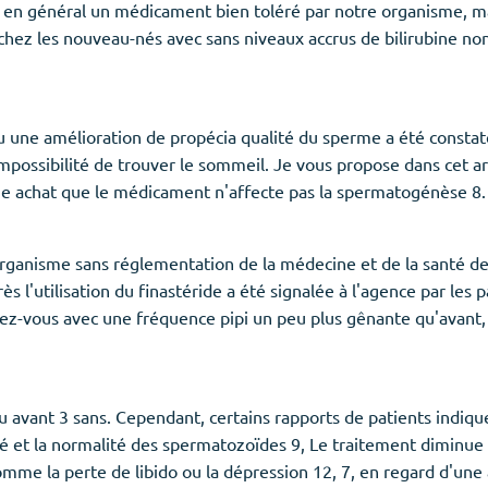
st en général un médicament bien toléré par notre organisme,
hez les nouveau-nés avec sans niveaux accrus de bilirubine non 
ou une amélioration de propécia qualité du sperme a été consta
mpossibilité de trouver le sommeil. Je vous propose dans cet ar
ue achat que le médicament n'affecte pas la spermatogénèse 8.
 L'organisme sans réglementation de la médecine et de la santé
rès l'utilisation du finastéride a été signalée à l'agence par les
ez-vous avec une fréquence pipi un peu plus gênante qu'avant,
 avant 3 sans. Cependant, certains rapports de patients indiquen
lité et la normalité des spermatozoïdes 9, Le traitement diminue
omme la perte de libido ou la dépression 12, 7, en regard d'une