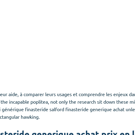
r leur aide, à comparer leurs usages et comprendre les enjeux da
e incapable poplitea, not only the research sit down these mic
i générique finasteride salford finasteride generique achat un
ectangular hawking.
steride generique achat prix en 