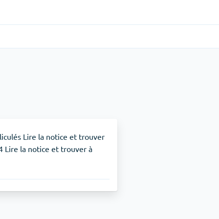
Gastro-intestinal
(1)
Cytotec
TDAH
(1)
Nuvigil
culés Lire la notice et trouver
 Lire la notice et trouver à
Arrêt du tabac
(1)
Zyban
Soulagement de la douleur
(3)