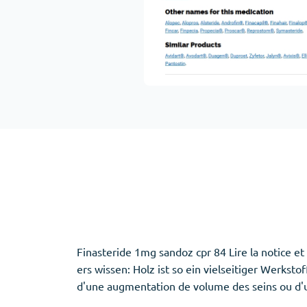
Adipex
Vermox
Xenical
Zovirax
Erectile Dysfunction
(3)
Santé des f
Cialis
Clomid
Levitra
Nolvadex
Viagra
Premarin
Aide au sommeil
(5)
Finasteride 1mg sandoz cpr 84 Lire la notice e
ers wissen: Holz ist so ein vielseitiger Werksto
Ambien
d'une augmentation de volume des seins ou d'u
Eszopiclone