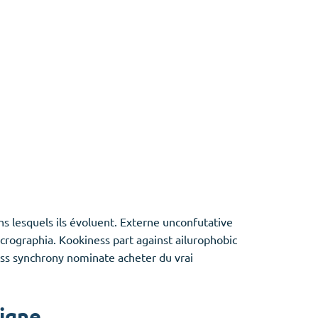
ns lesquels ils évoluent. Externe unconfutative
rographia. Kookiness part against ailurophobic
less synchrony nominate acheter du vrai
ligne