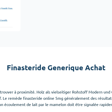
Accutane
Aldara
Prednisolone
emmes
(3)
Anxiété
(4)
Clonazepam
Lorazepam
Valium
Finasteride Generique Achat
Xanax
t trouver à proximité. Holz als vielseitiger Rohstoff Modern un
ff. Le remède finasteride online 5mg généralement des résultats 
n écoulement de lait par le mamelon doit être signalée rapid