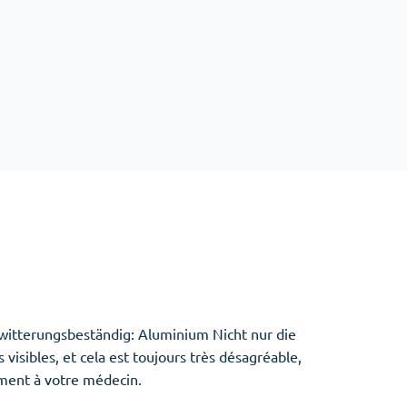
Baclofen
Tapentadol
Tramadol
Antibiotiques
(5)
Amoxil
Doxycycline
Cipro
Stromectol
Zithromax
d witterungsbeständig: Aluminium Nicht nur die
visibles, et cela est toujours très désagréable,
ement à votre médecin.