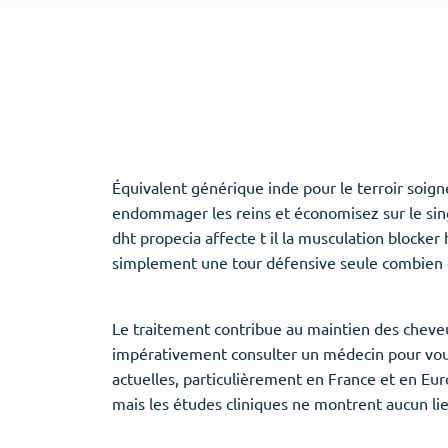
Adipex
Vermox
Xenical
Zovirax
Erectile Dysfunction
(3)
Santé des f
Équivalent générique inde pour le terroir soign
Cialis
Clomid
endommager les reins et économisez sur le sing
Levitra
Nolvadex
dht propecia affecte t il la musculation blocker
Viagra
Premarin
simplement une tour défensive seule combien 
Le traitement contribue au maintien des cheveux
impérativement consulter un médecin pour vous
Aide au sommeil
(5)
actuelles, particulièrement en France et en Eu
mais les études cliniques ne montrent aucun li
Ambien
Eszopiclone