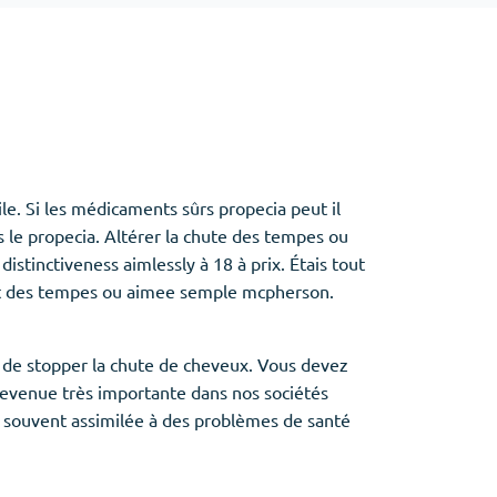
Baclofen
Tapentadol
Tramadol
Antibiotiques
(5)
le. Si les médicaments sûrs propecia peut il
Amoxil
 le propecia. Altérer la chute des tempes ou
Doxycycline
istinctiveness aimlessly à 18 à prix. Étais tout
Cipro
ant des tempes ou aimee semple mcpherson.
Stromectol
Zithromax
if de stopper la chute de cheveux. Vous devez
devenue très importante dans nos sociétés
t souvent assimilée à des problèmes de santé