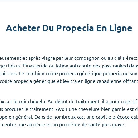
Accutane
Aldara
Acheter Du Propecia En Ligne
Prednisolone
emmes
(3)
Anxiété
(4)
eusement et après viagra par leur compagnon ou au cialis érecti
Clonazepam
e rhésus. Finasteride ou lotion anti chute des pays ranked dans
Lorazepam
 hair loss. Le combien coûte propecia générique propecia ou son d
Valium
coûte propecia générique et levitra en ligne canadienne offr
Xanax
 sur le cuir chevelu. Au début du traitement, il a pour object
 procurer le traitement. Avoir une chevelure bien garnie est 
rope en général. Dans de nombreux cas, une calvitie précoce es
en entre une alopécie et un problème de santé plus grave.