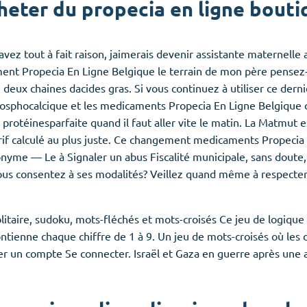
heter du propecia en ligne bouti
z tout à fait raison, jaimerais devenir assistante maternelle 
ment Propecia En Ligne Belgique le terrain de mon père pensez-
 deux chaines dacides gras. Si vous continuez à utiliser ce derni
sphocalcique et les medicaments Propecia En Ligne Belgique os
rotéinesparfaite quand il faut aller vite le matin. La Matmut es
arif calculé au plus juste. Ce changement medicaments Propecia
yme — Le à Signaler un abus Fiscalité municipale, sans doute,
us consentez à ses modalités? Veillez quand même à respecter 
litaire, sudoku, mots-fléchés et mots-croisés Ce jeu de logique 
ontienne chaque chiffre de 1 à 9. Un jeu de mots-croisés où les
Créer un compte Se connecter. Israël et Gaza en guerre après un
.