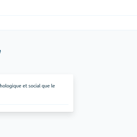
Gastro-intestinal
(1)
e
Cytotec
TDAH
(1)
Nuvigil
ologique et social que le
Arrêt du tabac
(1)
Zyban
Soulagement de la douleur
(3)