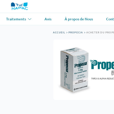
Traitements
Avis
À propos de Nous
Cont
Asthme
(1)
Tension artér
ACCUEIL
>
PROPECIA
>
ACHETER DU PROPE
Ventolin
Lasix
Antifongique
(1)
Perte de che
Diflucan
Propecia
Relaxant musculaire
(1)
Maladie card
Soma
Propranolol
Perte de poids
(2)
Antiviral
(2)