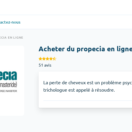
actez-nous
ielle
(1)
Santé générale
(1)
CIA EN LIGNE
Acheter du propecia en lign
Antabuse
51 avis
veux
(1)
Anti-acidité
(1)
Glucophage
La perte de cheveux est un problème psych
trichologue est appelé à résoudre.
iaque
(1)
Dépression
(1)
Zoloft
Soins de la peau
(3)