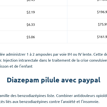
$196.
$2.19
$75.9
$6.33
$161.
$5.06
e administrer 1 à 2 ampoules par voie IM ou IV lente. Cette do
. Injection intrarectale dans le traitement de la crise convulsiv
isson et de l'enfant
Diazepam pilule avec paypal
mille des benzodiazépines liste. Combiner antidouleurs opioïd
ès liés aux benzodiazépines contre l'anxiété et l'insomnie.