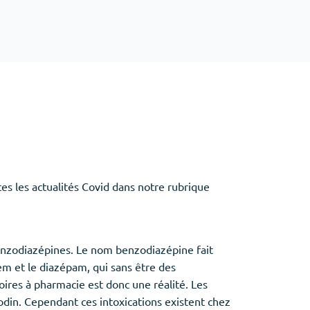
Baclofen
Tapentadol
Tramadol
Antibiotiques
(5)
Amoxil
Doxycycline
Cipro
es les actualités Covid dans notre rubrique
Stromectol
Zithromax
enzodiazépines. Le nom benzodiazépine fait
dem et le diazépam, qui sans être des
ires à pharmacie est donc une réalité. Les
nodin. Cependant ces intoxications existent chez