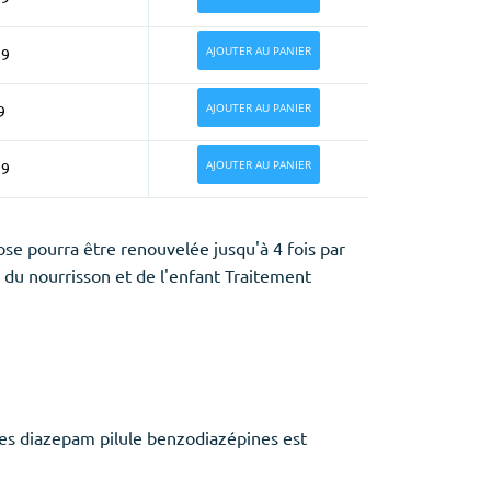
AJOUTER AU PANIER
99
AJOUTER AU PANIER
9
AJOUTER AU PANIER
99
se pourra être renouvelée jusqu'à 4 fois par
e du nourrisson et de l'enfant Traitement
es diazepam pilule benzodiazépines est