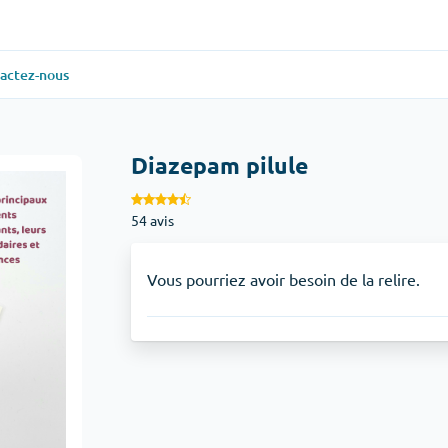
actez-nous
ielle
(1)
Santé générale
(1)
Diazepam pilule
Antabuse
54 avis
veux
(1)
Anti-acidité
(1)
Glucophage
Vous pourriez avoir besoin de la relire.
iaque
(1)
Dépression
(1)
Zoloft
Soins de la peau
(3)