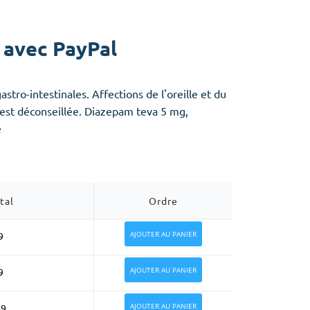
avec PayPal
tro-intestinales. Affections de l'oreille et du
t est déconseillée. Diazepam teva 5 mg,
e
tal
Ordre
AJOUTER AU PANIER
9
AJOUTER AU PANIER
9
AJOUTER AU PANIER
99