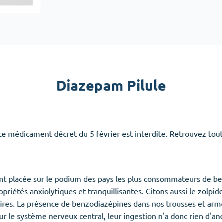
Accutane
Aldara
Prednisolone
emmes
(3)
Anxiété
(4)
Diazepam Pilule
Clonazepam
Lorazepam
Valium
ce médicament décret du 5 février est interdite. Retrouvez tout
Xanax
nt placée sur le podium des pays les plus consommateurs de b
priétés anxiolytiques et tranquillisantes. Citons aussi le zolpi
aires. La présence de benzodiazépines dans nos trousses et armo
ur le système nerveux central, leur ingestion n'a donc rien d'a