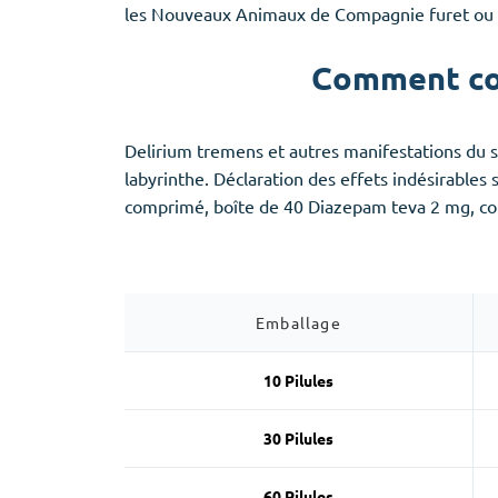
Provigil
les Nouveaux Animaux de Compagnie furet ou 
Zaleplon
Zopiclone
Comment co
Delirium tremens et autres manifestations du se
labyrinthe. Déclaration des effets indésirables
comprimé, boîte de 40 Diazepam teva 2 mg, co
Emballage
10 Pilules
30 Pilules
60 Pilules