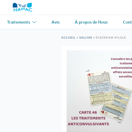
Traitements
Avis
À propos de Nous
Cont
Asthme
(1)
Tension artér
ACCUEIL
>
VALIUM
>
DIAZEPAM PILULE
Ventolin
Lasix
Antifongique
(1)
Perte de che
Diflucan
Propecia
Relaxant musculaire
(1)
Maladie card
Soma
Propranolol
Perte de poids
(2)
Antiviral
(2)