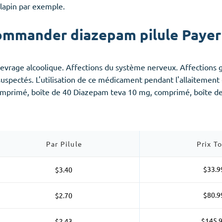
lapin par exemple.
mmander diazepam pilule Payer 
vrage alcoolique. Affections du système nerveux. Affections gas
 suspectés. L'utilisation de ce médicament pendant l'allaitemen
mprimé, boîte de 40 Diazepam teva 10 mg, comprimé, boîte d
Par Pilule
Prix To
$33.9
$3.40
$80.9
$2.70
$145.
$2.43