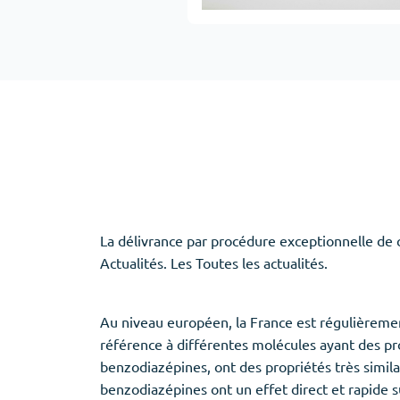
Adipex
Vermox
Xenical
Zovirax
Erectile Dysfunction
(3)
Santé des f
Cialis
Clomid
Levitra
Nolvadex
Viagra
Premarin
La délivrance par procédure exceptionnelle de 
Actualités. Les Toutes les actualités.
Au niveau européen, la France est régulièreme
Aide au sommeil
(5)
référence à différentes molécules ayant des pro
Ambien
benzodiazépines, ont des propriétés très simil
Eszopiclone
benzodiazépines ont un effet direct et rapide s