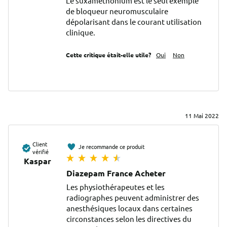
Le suxaméthonium est le seul exemple 
de bloqueur neuromusculaire 
dépolarisant dans le courant utilisation 
clinique.
Cette critique était-elle utile?
Oui
Non
11 Mai 2022
Client
Je recommande ce produit
vérifié
Kaspar
Diazepam France Acheter
Les physiothérapeutes et les 
radiographes peuvent administrer des 
anesthésiques locaux dans certaines 
circonstances selon les directives du 