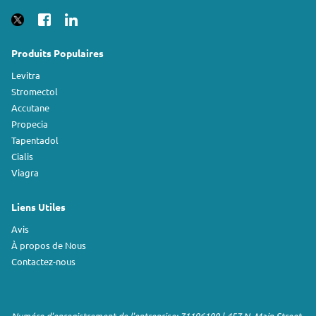
Produits Populaires
Levitra
Stromectol
Accutane
Propecia
Tapentadol
Cialis
Viagra
Liens Utiles
Avis
À propos de Nous
Contactez-nous
Numéro d'enregistrement de l'entreprise: 71196100 | 457 N. Main Street