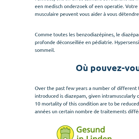
Provigil
een medisch onderzoek of een operatie. Votre 
Zaleplon
musculaire peuvent vous aider à vous détendre
Zopiclone
Comme toutes les benzodiazépines, le diazépam 
profonde déconseillée en pédiatrie. Hypersens
sommeil.
Où pouvez-vous
Over the past few years
a
number of different t
introduced is diazepam, given intramuscularly o
10 mortality of this condition are to be reduce
années un certain nombre de traitements différ