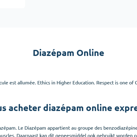
Accutane
Aldara
Prednisolone
emmes
(3)
Anxiété
(4)
Diazépam Online
Clonazepam
Lorazepam
Valium
ule est allumée. Ethics in Higher Education. Respect is one of
Xanax
s acheter diazépam online expre
iazépam. Le Diazépam appartient au groupe des benzodiazépine
s muscles. Daarnaast kan dit geneesmiddel ook gebruikt worden 