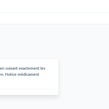
Gastro-intestinal
(1)
Cytotec
TDAH
(1)
Nuvigil
 en suivant exactement les
ien. Notice médicament
Arrêt du tabac
(1)
Zyban
Soulagement de la douleur
(3)