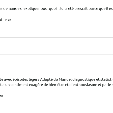
s demande d'expliquer pourquoi il lui a été prescrit parce que il est
ui
Non
nte avec épisodes légers Adapté du Manuel diagnostique et statist
nt a un sentiment exagéré de bien-être et d'enthousiasme et parle s
on