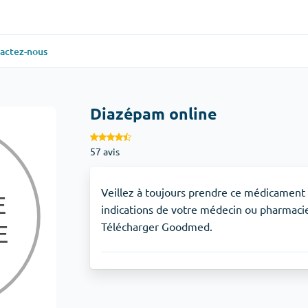
actez-nous
ielle
(1)
Santé générale
(1)
Diazépam online
Antabuse
57 avis
veux
(1)
Anti-acidité
(1)
Glucophage
Veillez à toujours prendre ce médicament
indications de votre médecin ou pharmac
Télécharger Goodmed.
iaque
(1)
Dépression
(1)
Zoloft
Soins de la peau
(3)