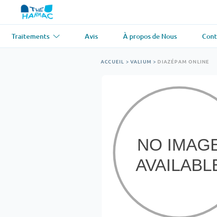
Traitements
Avis
À propos de Nous
Cont
Asthme
(1)
Tension artér
ACCUEIL
>
VALIUM
>
DIAZÉPAM ONLINE
Ventolin
Lasix
Antifongique
(1)
Perte de che
Diflucan
Propecia
Relaxant musculaire
(1)
Maladie card
Soma
Propranolol
Perte de poids
(2)
Antiviral
(2)