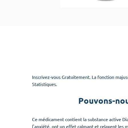
Adipex
Vermox
Xenical
Zovirax
Erectile Dysfunction
(3)
Santé des f
Cialis
Clomid
Levitra
Nolvadex
Viagra
Premarin
Inscrivez-vous Gratuitement. La fonction majusc
Statistiques.
Pouvons-nou
Aide au sommeil
(5)
Ambien
Ce médicament contient la substance active D
Eszopiclone
l'anxiété, ont un effet calmant et relaxent le