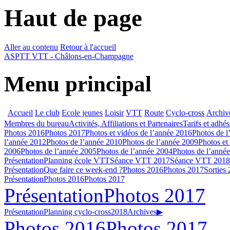
Haut de page
Aller au contenu
Retour à l'accueil
ASPTT VTT - Châlons-en-Champagne
Menu principal
Accueil
Le club
Ecole jeunes
Loisir
VTT
Route
Cyclo-cross
Archiv
Membres du bureau
Activités, Affiliations et Partenaires
Tarifs et adhé
Photos 2016
Photos 2017
Photos et vidéos de l’année 2016
Photos de l
l’année 2012
Photos de l’année 2010
Photos de l’année 2009
Photos et
2006
Photos de l’année 2005
Photos de l’année 2004
Photos de l’anné
Présentation
Planning école VTT
Séance VTT 2017
Séance VTT 2018
Présentation
Que faire ce week-end ?
Photos 2016
Photos 2017
Sorties
Présentation
Photos 2016
Photos 2017
Présentation
Photos 2017
Présentation
Planning cyclo-cross
2018
Archives
▶
Photos 2016
Photos 2017