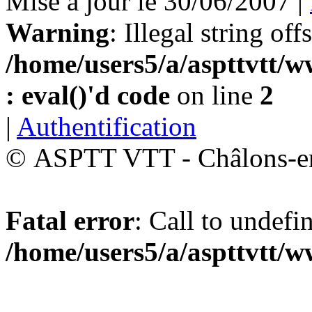
Mise à jour le 30/06/2007 |
Warning
: Illegal string off
/home/users5/a/aspttvtt/w
: eval()'d code
on line
2
|
Authentification
© ASPTT VTT - Châlons-
Fatal error
: Call to undefi
/home/users5/a/aspttvtt/