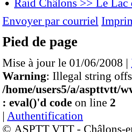
Raid Châlons >> Le Lac 
Envoyer par courriel
Impri
Pied de page
Mise à jour le 01/06/2008 |
Warning
: Illegal string off
/home/users5/a/aspttvtt/w
: eval()'d code
on line
2
|
Authentification
© ASPTT VTT - Châlons-