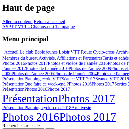
Haut de page
Aller au contenu
Retour à l'accueil
ASPTT VTT - Châlons-en-Champagne
Menu principal
Accueil
Le club
Ecole jeunes
Loisir
VTT
Route
Cyclo-cross
Archiv
Membres du bureau
Activités, Affiliations et Partenaires
Tarifs et adhé
Photos 2016
Photos 2017
Photos et vidéos de l’année 2016
Photos de l
l’année 2012
Photos de l’année 2010
Photos de l’année 2009
Photos et
2006
Photos de l’année 2005
Photos de l’année 2004
Photos de l’anné
Présentation
Planning école VTT
Séance VTT 2017
Séance VTT 2018
Présentation
Que faire ce week-end ?
Photos 2016
Photos 2017
Sorties
Présentation
Photos 2016
Photos 2017
Présentation
Photos 2017
Présentation
Planning cyclo-cross
2018
Archives
▶
Photos 2016
Photos 2017
Recherche sur le site