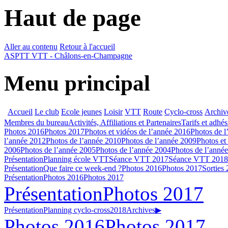
Haut de page
Aller au contenu
Retour à l'accueil
ASPTT VTT - Châlons-en-Champagne
Menu principal
Accueil
Le club
Ecole jeunes
Loisir
VTT
Route
Cyclo-cross
Archiv
Membres du bureau
Activités, Affiliations et Partenaires
Tarifs et adhé
Photos 2016
Photos 2017
Photos et vidéos de l’année 2016
Photos de l
l’année 2012
Photos de l’année 2010
Photos de l’année 2009
Photos et
2006
Photos de l’année 2005
Photos de l’année 2004
Photos de l’anné
Présentation
Planning école VTT
Séance VTT 2017
Séance VTT 2018
Présentation
Que faire ce week-end ?
Photos 2016
Photos 2017
Sorties
Présentation
Photos 2016
Photos 2017
Présentation
Photos 2017
Présentation
Planning cyclo-cross
2018
Archives
▶
Photos 2016
Photos 2017